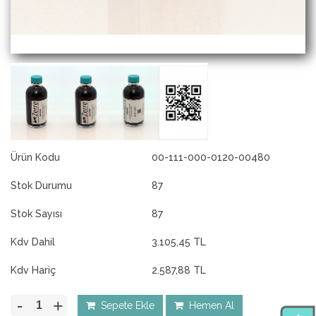
Ürün Kodu
00-111-000-0120-00480
Stok Durumu
87
Stok Sayısı
87
Kdv Dahil
3.105,45 TL
Kdv Hariç
2.587,88 TL
-
+
Sepete Ekle
Hemen Al