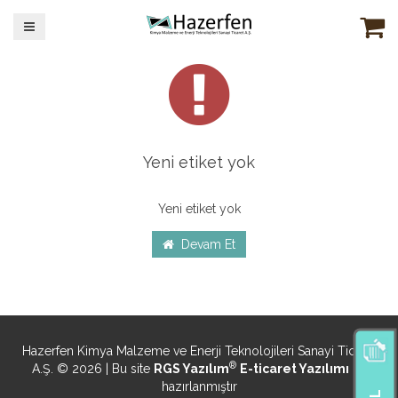
Yeni etiket yok
Yeni etiket yok
Devam Et
Hazerfen Kimya Malzeme ve Enerji Teknolojileri Sanayi Ticaret
®
A.Ş. © 2026 | Bu site
RGS Yazılım
E-ticaret Yazılımı
ile
hazırlanmıştır