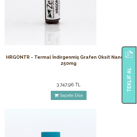
HRGONTR - Termal İndirgenmiş Grafen Oksit Nanotoz
250mg
TEKLIF AL
3.747,96 TL
Sepete Ekle