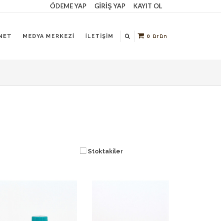
ÖDEME YAP
GIRIŞ YAP
KAYIT OL
NET
MEDYA MERKEZI
İLETIŞIM
0
ürün
Stoktakiler