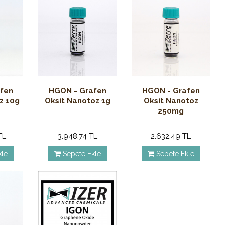
fen
HGON - Grafen
HGON - Grafen
z 10g
Oksit Nanotoz 1g
Oksit Nanotoz
250mg
TL
3.948,74 TL
2.632,49 TL
kle
Sepete Ekle
Sepete Ekle