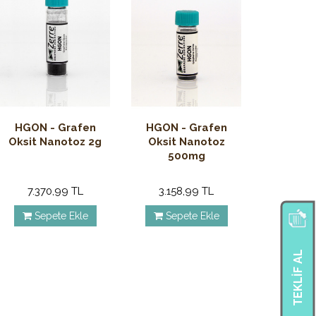
HGON - Grafen
HGON - Grafen
Oksit Nanotoz 2g
Oksit Nanotoz
500mg
7.370,99 TL
3.158,99 TL
Sepete Ekle
Sepete Ekle
TEKLIF AL