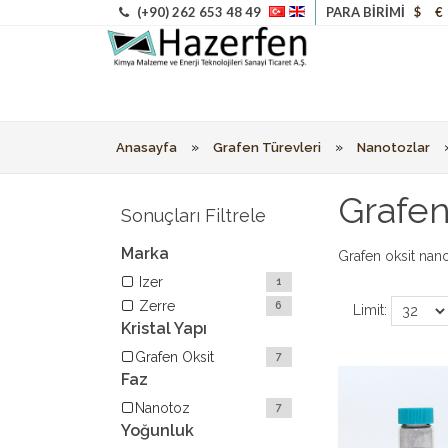
(+90) 262 653 48 49
PARA BIRIMI
$
€
»
»
Anasayfa
Grafen Türevleri
Nanotozlar
Grafen
Sonuçları Filtrele
Marka
Grafen oksit nan
Izer
1
Zerre
6
Limit:
Kristal Yapı
Grafen Oksit
7
Faz
Nanotoz
7
Yoğunluk