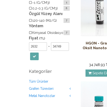
~1 (G/CM3)
1
0,2-0,3 (G/CM3)
6
Özgül Yüzey Alanı
120-140 (M2/G)
7
Yöntem
Kimyasal Oksidasyon
7
Fiyat
(TL)
HGON - Gra
-
Oksit Nanoto
34.748,93 
Kategoriler
Sepete E
Tüm Ürünler
Grafen Türevleri
Metal Nanotozlar