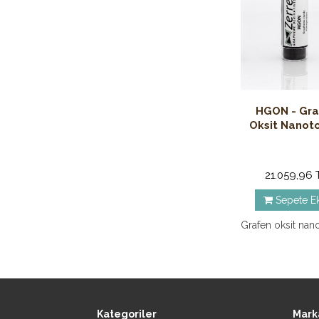
HGON - Gra
Oksit Nanot
21.059,96 
Sepete E
Grafen oksit nan
Kategoriler
Mark