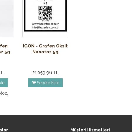
fen
IGON - Grafen Oksit
oz 5g
Nanotoz 5g
TL
21.059,96 TL
kle
Sepete Ekle
otoz.
alar
Müşteri Hizmetleri