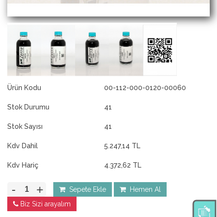
Ürün Kodu
00-112-000-0120-00060
Stok Durumu
41
Stok Sayısı
41
Kdv Dahil
5.247,14 TL
Kdv Hariç
4.372,62 TL
-
+
Sepete Ekle
Hemen Al
Biz Sizi arayalım