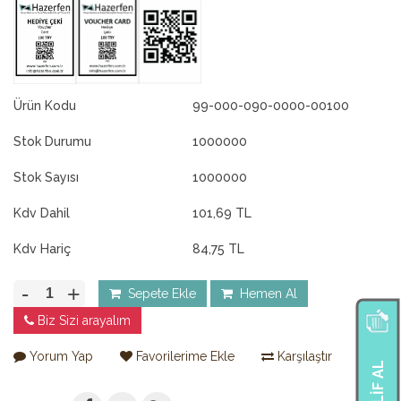
Ürün Kodu
99-000-090-0000-00100
Stok Durumu
1000000
Stok Sayısı
1000000
Kdv Dahil
101,69 TL
Kdv Hariç
84,75 TL
-
+
Sepete Ekle
Hemen Al
Biz Sizi arayalım
Yorum Yap
Favorilerime Ekle
Karşılaştır
TEKLIF AL