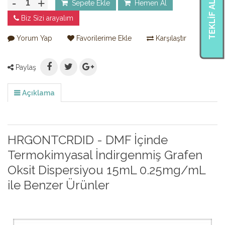
-
+
TEKLIF AL
Sepete Ekle
Hemen Al
Biz Sizi arayalım
Yorum Yap
Favorilerime Ekle
Karşılaştır
Paylaş
Açıklama
HRGONTCRDID - DMF İçinde
Termokimyasal İndirgenmiş Grafen
Oksit Dispersiyou 15mL 0.25mg/mL
ile Benzer Ürünler