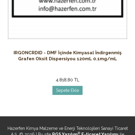
IRGONCRDID - DMF İçinde Kimyasal İndirgenmiş
Grafen Oksit Dispersiyou 120mL 0.1mg/mL
4.818,80 TL
Sepete Ekle
Hazerfen Kimya Malzeme ve Enerji Teknolojileri Sanayi Ticaret
®
A.Ş. © 2026 | Bu site
RGS Yazılım
E-ticaret Yazılımı
ile