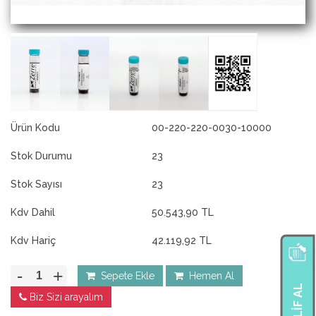
Ürün Kodu
00-220-220-0030-10000
Stok Durumu
23
Stok Sayısı
23
Kdv Dahil
50.543,90 TL
Kdv Hariç
42.119,92 TL
-
+
Sepete Ekle
Hemen Al
TEKLIF AL
Biz Sizi arayalım